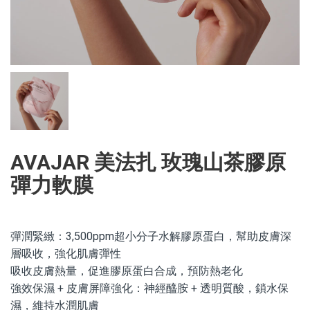
AVAJAR 美法扎 玫瑰山茶膠原
彈力軟膜
彈潤緊緻：3,500ppm超小分子水解膠原蛋白，幫助皮膚深
層吸收，強化肌膚彈性
吸收皮膚熱量，促進膠原蛋白合成，預防熱老化
強效保濕 + 皮膚屏障強化：神經醯胺 + 透明質酸，鎖水保
濕，維持水潤肌膚