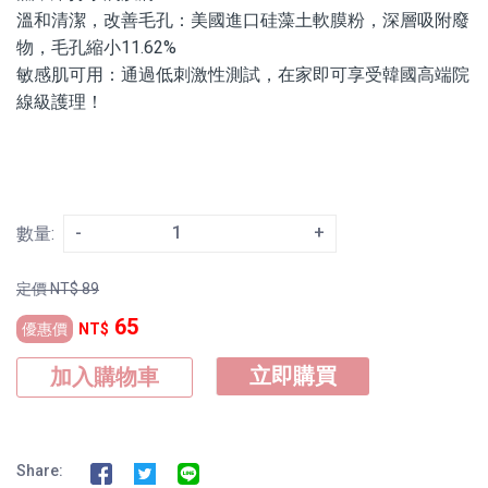
溫和清潔，改善毛孔：美國進口硅藻土軟膜粉，深層吸附廢
物，毛孔縮小11.62%
敏感肌可用：通過低刺激性測試，在家即可享受韓國高端院
線級護理！
-
+
數量:
定價
NT$
89
65
優惠價
NT$
立即購買
加入購物車
Share: