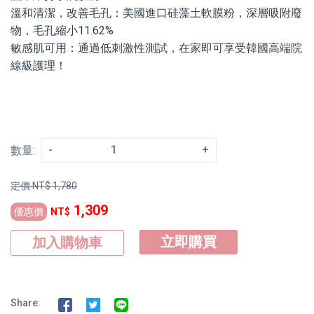
溫和清潔，改善毛孔：美國進口硅藻土軟膜粉，深層吸附廢
物，毛孔縮小11.62%
敏感肌可用：通過低刺激性測試，在家即可享受韓國高端院
線級護理！
-
+
數量:
定價
NT$
1,780
1,309
優惠價
NT$
立即購買
加入購物車
Share: