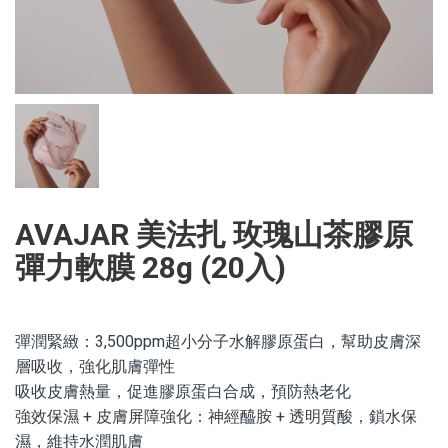
AVAJAR 美法扎 玫瑰山茶膠原
彈力軟膜 28g (20入)
彈潤緊緻：3,500ppm超小分子水解膠原蛋白，幫助皮膚深
層吸收，強化肌膚彈性
吸收皮膚熱量，促進膠原蛋白合成，預防熱老化
強效保濕 + 皮膚屏障強化：神經醯胺 + 透明質酸，鎖水保
濕，維持水潤肌膚