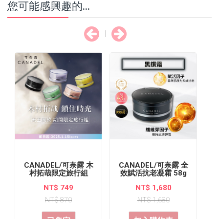
您可能感興趣的...
CANADEL/可奈露 木
CANADEL/可奈露 全
C
村拓哉限定旅行組
效賦活抗老凝霜 58g
(10gx5盒裝)
NT$ 749
NT$ 1,680
NT$ 870
NT$ 1,680