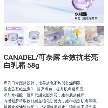
CANADEL/可奈露 全效抗老亮
白乳霜 58g
專為日常護膚設計，改善膚色不均與乾燥問題。
富含乙基維生素C，提亮膚色、提升肌膚透亮度。
添加水楊酸，溫和代謝老廢角質，維持肌膚健康。
有機紫蘇萃取物舒緩並強化防護力，維持穩定肌膚屏障。
採親水親油雙效配方，深層保濕鎖水，讓肌膚柔潤光采。