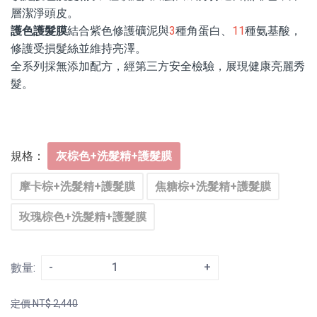
層潔淨頭皮。
護色護髮膜
結合紫色修護礦泥與
3
種角蛋白、
11
種氨基酸，
修護受損髮絲並維持亮澤。
全系列採無添加配方，經第三方安全檢驗，展現健康亮麗秀
髮。
規格：
灰棕色+洗髮精+護髮膜
摩卡棕+洗髮精+護髮膜
焦糖棕+洗髮精+護髮膜
玫瑰棕色+洗髮精+護髮膜
-
+
數量:
定價
NT$
2,440