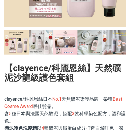
【clayence/科麗恩絲】天然礦
泥沙龍級護色套組
clayence/科麗恩絲日本
No.1
天然礦泥染護品牌，榮獲
Best
Cosme Award
最佳髮品。
含
5
種日本與法國天然礦泥，搭配
3
效科學染色配方，溫和護
色。
礦泥護色洗髮精
以
4
種礦泥與鐵蛋白成分打造自然啡色，深