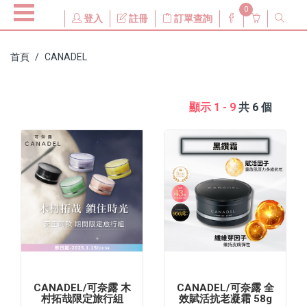
0
登入
註冊
訂單查詢
首頁
CANADEL
顯示 1 - 9
共 6 個
CANADEL/可奈露 木
CANADEL/可奈露 全
村拓哉限定旅行組
效賦活抗老凝霜 58g