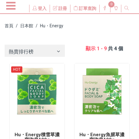
0
登入
註冊
訂單查詢
首頁
日本館
Hu・Energy
顯示 1 - 9
共 4 個
熱賣排行榜
HOT
Hu・Energy積雪草濃
Hu・Energy魚腥草濃