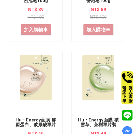
密泡皂100g
密泡皂100g
NT$ 89
NT$ 89
NT$ 100
NT$ 100
加入購物車
加入購物車
Hu・Energy面膜-膠
Hu・Energy面膜-積
原蛋白、玻尿酸單片
雪草、茶樹單片裝
裝
NT$ 49
NT$ 49